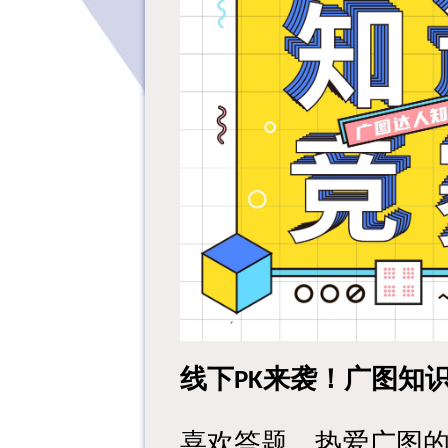
线下
来袭！
广图知
PK
喜欢答题、热爱
广图