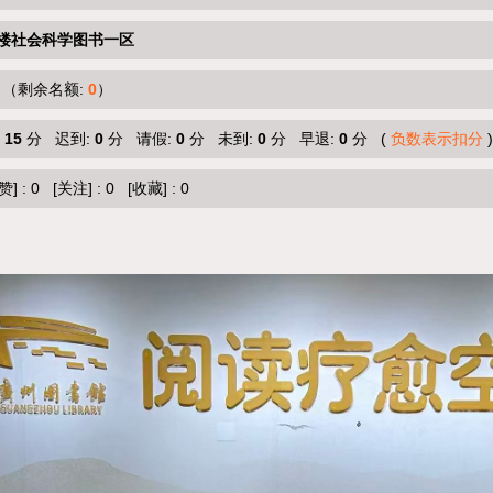
楼社会科学图书一区
（剩余名额:
0
）
:
15
分 迟到:
0
分 请假:
0
分 未到:
0
分 早退:
0
分 (
负数表示扣分
)
赞]
:
0
[关注]
:
0
[收藏]
:
0