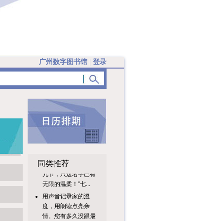
广州数字图书馆
|
登录
亲爱的读者朋
友：“七月七，是女
同类推荐
儿节，只这名字已有
无限的温柔！”七...
用声音记录家的溫
度，用朗读点亮亲
情。您有多久没跟最
爱的亲人一起朗...