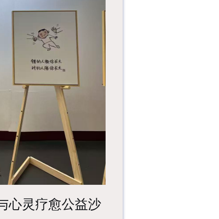
事？为什么会发明文
字？从图画、符号到
数字记录，...
一趟隔着黃沙与历史
对望、一场为奇观惊
叹的视觉盛宴。一趟
踩着尘土与...
与心灵疗愈公益沙