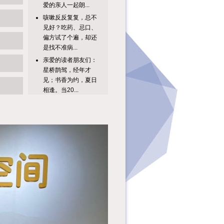
咳嗽反反复复，总不
见好？吃药、忌口、
偏方试了个遍，却还
是找不准病...
亲爱的读者朋友们：
星桥鹊驾，经年才
见；书香为约，夏日
相逢。当20...
单人答题不过瘾？精
彩升级，趣味加倍！
8月广图专属双人知
识达人挑战...
亲爱的读者朋友
们：“纤云弄巧，飞
星传恨，银汉迢迢暗
度。”秦观笔下...
继今年第一季度举办
的“穗阅美声”系列活
动之“她之声——生
命的回响...
为什么人们会结绳记