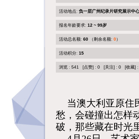
活动地点:
负一层广州纪录片研究展示中
报名年龄要求:
12 ~ 99岁
活动总名额:
60
（剩余名额:
0
）
活动积分:
15
浏览 :
541
[点赞]
:
0
[关注]
:
0
[收藏]
当澳大利亚原住
愁，会碰撞出怎样
破，那些藏在时光
4月26日，艺