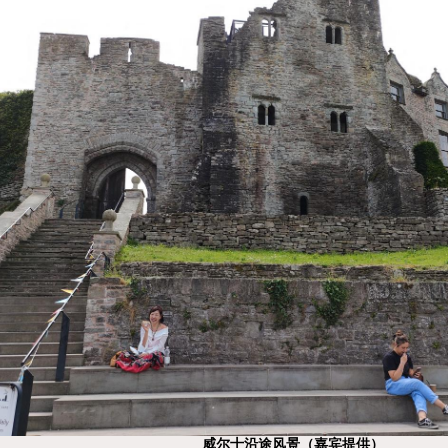
威尔士沿途风景（嘉宾提供）