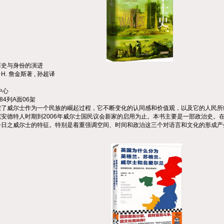
历史与身份的演进
·
H.
詹金斯著
,
孙超译
中心
84
列
A
面
06
架
索了威尔士作为一个民族的崛起过程，它不断变化的认同感和价值观，以及它的人民所
尼安德特人时期到
2006
年威尔士国民议会新家的启用为止。本书主要是一部政治史。
今日之威尔士的特征。特别是着重强调空间、时间和政治这三个对语言和文化的形成产