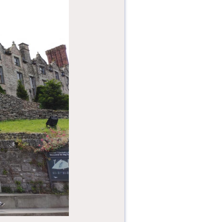
命的回响...
为什么人们会结绳记
事？为什么会发明文
字？从图画、符号到
数字记录，...
一趟隔着黃沙与历史
对望、一场为奇观惊
叹的视觉盛宴。一趟
踩着尘土与...
亲爱的读者朋
友：“七月七，是女
儿节，只这名字已有
无限的温柔！”七...