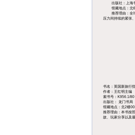
出版社：上海
馆藏地点：北
推荐理由：全
压力间持续的紧张
书名：英国新旅行
作者：王红明主编
索书号：
K956.1/80
出版社：
龙门书局
馆藏地点：北
2
楼
00
推荐理由：本书按
故、玩家分享以及