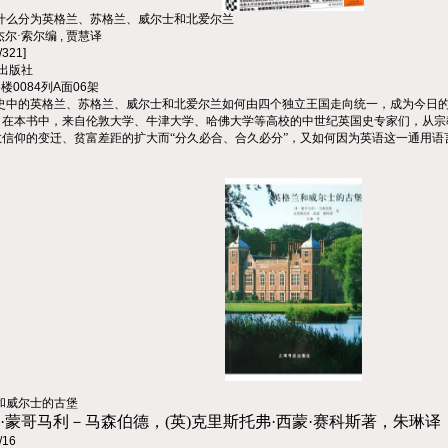
什么分为英格兰、苏格兰、威尔士和北爱尔兰
杰尔·索尔编
,
贾慧译
/321]
出版社
6
楼
0084
列
A
面
06
架
史中的英格兰、苏格兰、威尔士和北爱尔兰如何由四个独立王国走向统一，成为今日
？在本书中，来自伦敦大学、牛津大学、哈佛大学等高校的中世纪英国史专家们，从宗
信仰的变迁、贫富差距的扩大而“分久必合、合久必分”，又如何因为英语这一通用语
和威尔士的古堡
休·蒙哥马利－马森伯德，(英)克里斯托弗·西蒙·赛科斯著，朱琳译
/16