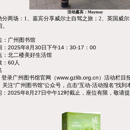
活动嘉宾：Maymay
动分两场：1、嘉宾分享威尔士自驾之旅；2、英国威
绍。
位：广州图书馆
间：
2025
年
8
月
30
日下午
14
：
30-17
：
00
点：北二楼美好生活馆
数：
60
人
名
：登录广州图书馆官网（
www.gzlib.org.cn
）活动栏目
：
关注
“
广州图书馆
”
公众号，点击
“
互动
-
活动报名
”
找到
间：
2025
年
8
月
27
日中午
12
时截止，座位有限，敬请提