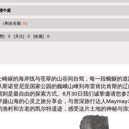
楼中庭
（剩余名额:
0
）
赞]
:
0
[关注]
:
0
[收藏]
:
0
士崎岖的海岸线与苍翠的山谷间自驾，每一段蜿蜒的道
从斯诺登尼亚国家公园的巍峨山峰到布雷肯比肯斯的辽
驾则是最自由的探索方式。
8
月30日我们诚挚邀请您参
穿越山海的心灵之旅分享会，与资深旅行达人Maymay
的渔村和古老的凯尔特遗迹，
感受这片土地的神秘与浪