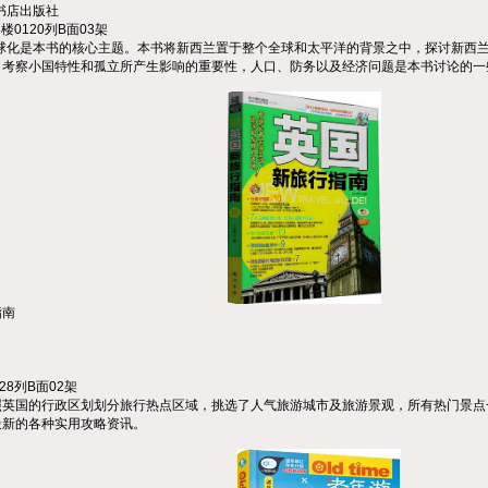
书店出版社
6
楼
0120
列
B
面
03
架
球化是本书的核心主题。本书将新西兰置于整个全球和太平洋的背景之中，探讨新西
、考察小国特性和孤立所产生影响的重要性，人口、防务以及经济问题是本书讨论的一
指南
28
列
B
面
02
架
照英国的行政区划划分旅行热点区域，挑选了人气旅游城市及旅游景观，所有热门景点
最新的各种实用攻略资讯。