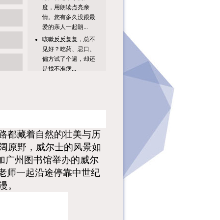
情。您有多久没跟最
爱的亲人一起朗...
咳嗽反反复复，总不
见好？吃药、忌口、
偏方试了个遍，却还
是找不准病...
亲爱的读者朋友们：
星桥鹊驾，经年才
见；书香为约，夏日
相逢。当20...
单人答题不过瘾？精
彩升级，趣味加倍！
8月广图专属双人知
路都藏着自然的壮美与历
识达人挑战...
阔原野，威尔士的风景如
亲爱的读者朋友
加广州图书馆举办的威尔
们：“纤云弄巧，飞
老师一起
沿途停靠中世纪
星传恨，银汉迢迢暗
度。”秦观笔下...
漫。
继今年第一季度举办
的“穗阅美声”系列活
动之“她之声——生