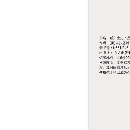
书名：威尔士史：
作者：
(
英
)
吉拉恩特
索书号：
K561/346
出版社：
东方出版
馆藏地点：北
6
楼
00
推荐理由：本书探
程。其时间跨度从
使威尔士得以成为