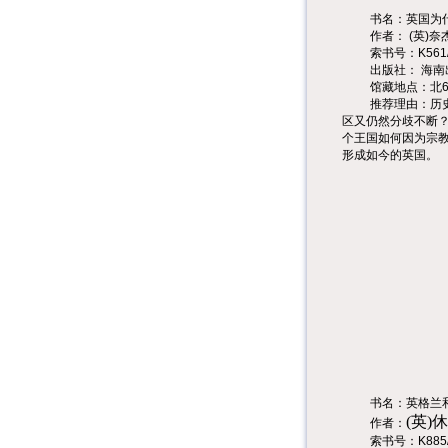
书名：英国为
作者：
(
英
)
奈
索书号：
K561
出版社：
海南
馆藏地点：北
推荐理由：历
区又仍然分歧不断
个王国如何因为宗教
形成如今的英国。
书名：英格兰
(
英)
作者：
索书号：
K885