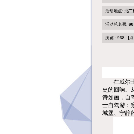
活动地点:
北二
活动总名额:
60
浏览 :
968
[点
在威尔
史的回响。
诗如画，自
士自驾游：
城堡、宁静