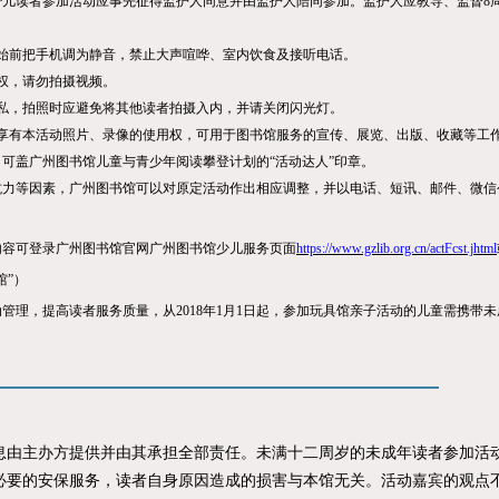
少儿读者参加活动应事先征得监护人同意并由监护人陪同参加。监护人应教导、监督8
始前把手机调为静音，禁止大声喧哗、室内饮食及接听电话。
权，请勿拍摄视频。
私，拍照时应避免将其他读者拍摄入内，并请关闭闪光灯。
享有本活动照片、录像的使用权，可用于图书馆服务的宣传、展览、出版、收藏等工
，可盖广州图书馆儿童与青少年阅读攀登计划的
“
活动达人
”
印章。
抗力等因素，广州图书馆可以对原定活动作出相应调整，并以电话、短讯、邮件、微信
内容可登录广州图书馆官网广州图书馆少儿服务页面
https://www.gzlib.org.cn/actFcst.jhtml
馆
”
）
动管理，提高读者服务质量，从
2018
年
1
月
1
日起，参加玩具馆亲子活动的儿童需携带未
主办方提供并由其承担全部责任。未满十二周岁的未成年读者参加活动
必要的安保服务，读者自身原因造成的损害与本馆无关。活动嘉宾的观点