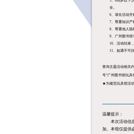
5
、8周岁以下
全。
6
、请在活动开
7
、尊重知识产
8
、尊重他人隐
9
、广州图书馆
10
、活动结束
11
、如遇不可
查询主题活动相关
号
“
广州图书馆玩具
★为规范玩具馆活
温馨提示：
本次活动信息由
加。本馆仅提供