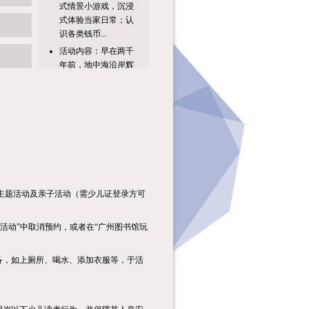
式体验当家日常；认
识各类钱币...
活动内容：早在两千
年前，地中海沿岸辉
煌的古代文明已经建
造了属于它...
活动内容：八破画，
又叫“锦灰堆”，是一
种几近消失的中国传
统绘画艺...
活动主题活动时间活
动地点见圕识广：玩
转信息检索8月10日
主题活动及亲子活动（需少儿证登录方可
（周一）...
【活动主题】书中
活动
”
中取消预约，或者在
“
广州图书馆玩
有“钱”坤：启蒙理财
智慧，播种财富梦想
备，如上厕所、喝水、添加衣服等，于活
【活动时间...
课程内容：1.趣味科
普小课堂：了解立秋
的由来、物候特征、