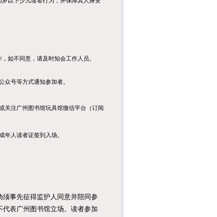
周岁以下少儿读者行为，并保障其人身安
传统习俗...
课程内容：本次课堂
将带领小读者了解编
程中的造型切换、移
动控制、随...
作，如不同意，请及时知会工作人员。
课程内容：1.组织亲
子家庭和青少年过三
关：准备红色中国、
公众号等方式通知参加者。
传统中国...
活动内容本次课堂将
或关注广州图书馆玩具馆微信平台（订阅
带领小读者了解编程
中的背景特效、角色
特效、随机...
成年人读者证签到入场。
须事先征得监护人同意并陪同参
不代表广州图书馆立场。读者参加