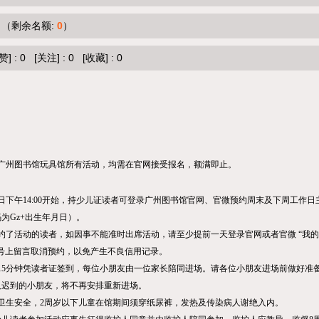
（剩余名额:
0
）
赞]
:
0
[关注]
:
0
[收藏]
:
0
广州图书馆玩具馆所有活动，均需在官网接受报名，额满即止。
日下午
14:00
开始，持少儿证读者可登录广州图书馆官网、官微预约周末及下周工作日
为Gz+出生年月日）。
约了活动的读者，如因事不能准时出席活动，请至少提前一天登录官网或者官微
“
我的
号上留言取消预约，以免产生不良信用记录。
15
分钟凭读者证签到，每位小朋友由一位家长陪同进场。请各位小朋友进场前做好准
及迟到的小朋友，将不再安排重新进场。
卫生安全，
2
周岁以下儿童在馆期间须穿纸尿裤，发热及传染病人谢绝入内。