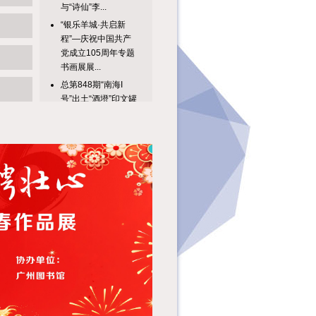
“银乐羊城·共启新
程”—庆祝中国共产
党成立105周年专题
书画展展...
总第848期“南海I
号”出土“酒墱”印文罐
隐藏的历史细节主讲
人：...
骏行万象——岭南当
代人物画家骏马主题
作品邀请展 展览时
间：202...
在信息多元发展的今
天，阅读早已跨越载
体边界，从纸页延伸
至云端。本...
春风拂面，四月芳菲
未尽，万物都在时光
里舒展生长。在这个
广州读书月...
在中国文化