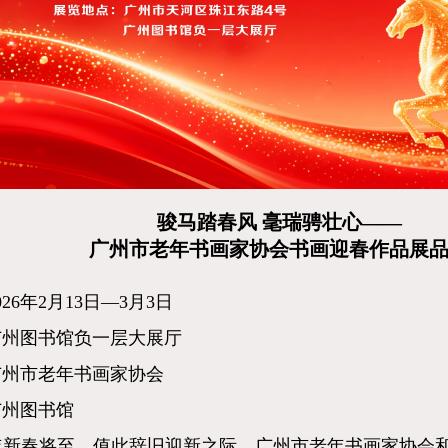
骏马踏春风 毫瑞骋壮心——
广州市老年书画家协会书画迎春作品展
02
6
年
2
月
13
日
—
3
月
3
日
广州图书馆负一层大展厅
广州市老年书画家协会
广州图书馆
年新春将至，值此辞旧迎新之际，广州市老年书画家协会和