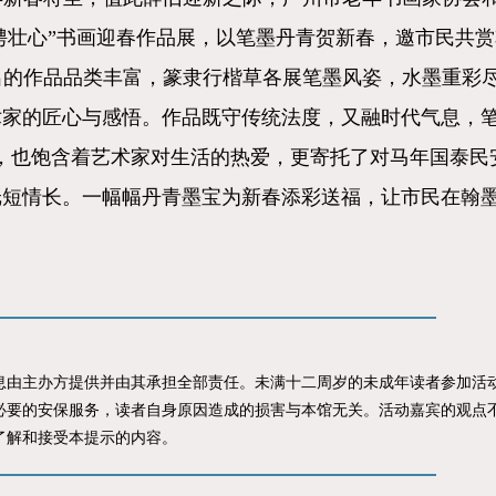
骋壮心”书画迎春作品展，以笔墨丹青贺新春，邀市民共
出的作品品类丰富，篆隶行楷草各展笔墨风姿，水墨重彩
术家的匠心与感悟。作品既守传统法度，又融时代气息，笔
情，也饱含着艺术家对生活的热爱，更寄托了对马年国泰民
纸短情长。一幅幅丹青墨宝为新春添彩送福，让市民在翰
。
主办方提供并由其承担全部责任。未满十二周岁的未成年读者参加活动
必要的安保服务，读者自身原因造成的损害与本馆无关。活动嘉宾的观点
了解和接受本提示的内容。