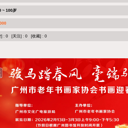
0 ~ 100岁
000
]
:
0
[关注]
:
0
[收藏]
:
0