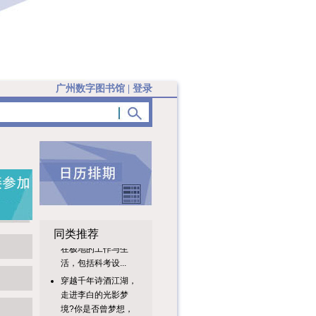
广州数字图书馆
|
登录
“极地科考日常工
作”展示了科学家们
同类推荐
在极地的工作与生
活，包括科考设...
穿越千年诗酒江湖，
走进李白的光影梦
境?你是否曾梦想，
与“诗仙”李...