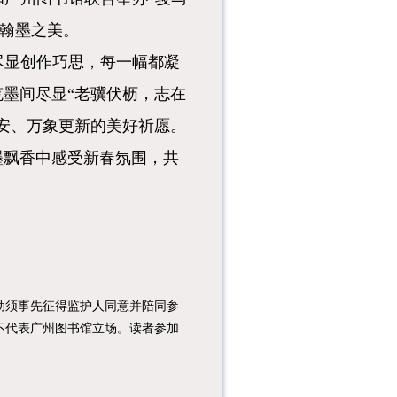
赏翰墨之美。
尽显创作巧思，每一幅都凝
墨间尽显“老骥伏枥，志在
安、万象更新的美好祈愿。
墨飘香中感受新春氛围，共
须事先征得监护人同意并陪同参
不代表广州图书馆立场。读者参加