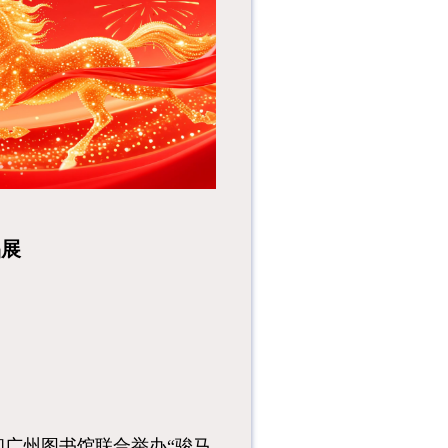
中，“马”是一个意蕴
极其丰富的象征符
号，象征人才：常
以...
熟悉的旋律在空气里
漫开时你是否也停下
了手中的忙碌？当那
些鲜活的画...
“粤城千姿•雄心不
移”广州城市变迁历
程展展览时间：
2026年7月...
品展
广州图书馆联合举办“骏马